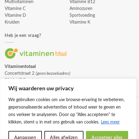
Multivitaminen
Vitamine B12
Vitamine C
Aminozuren
Vitamine D
Sportvoeding
Kruiden
Vitamine K
Heb je een vraag?
Vitaminentotaal
Concertstraat 2
(geen bezoekadres)
7512 HZ Enschede
info@vitaminentotaal.nl
Wij waarderen uw privacy
We gebruiken cookies om uw browse-ervaring te verbeteren,
gepersonaliseerde advertenties of inhoud weer te geven en
ons verkeer te analyseren. Door op "Alles accepteren" te
klikken, stemt u in met ons gebruik van cookies.
Lees meer
Klantenservice
Cookies
Privacybeleid
Disclaimer
Aanpassen
Alles afwijzen
Accepteer alles