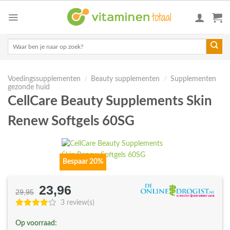
Skip
to
content
Zoeken
naar:
Voedingssupplementen
/
Beauty supplementen
/
Supplementen
gezonde huid
CellCare Beauty Supplements Skin
Renew Softgels 60SG
Bespaar 20%
23,96
Oorspronkelijke
Huidige
29,95
prijs
prijs
3 review(s)
was:
is:
Op voorraad:
€29,95.
€23,96.