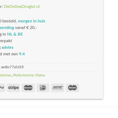
r:
DeOnlineDrogist.nl
 besteld,
morgen in huis
rzending
vanaf € 20,-
g in
NL & BE
erpakt
g
advies
d met een
9.4
:
aedbc77a5d18
tamines
,
Multivitamine 50plus