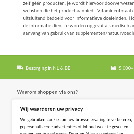
zelf géén producten, je wordt hiervoor doorverweze
webshop die het product aanbiedt. Vitaminentotaal do
uitsluitend bedoeld voor informatieve doeleinden. H
de informatie dient te worden opgevat als medisch a
aanvang van gebruik van supplementen/natuurvoedi
Bezorging in NL & BE
5.000+
Waarom shoppen via ons?
✓ Uitgebreide product omschrijvingen
Wij waarderen uw privacy
✓ Groot aanbod en lage prijzen
We gebruiken cookies om uw browse-ervaring te verbeteren,
✓ Klanttevredenheid staat voorop
gepersonaliseerde advertenties of inhoud weer te geven en
✓ Producten zijn zorgvuldig gekozen