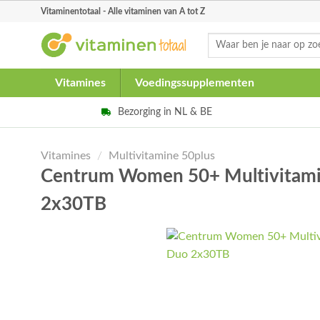
Skip
Vitaminentotaal - Alle vitaminen van A tot Z
to
Zoeken
content
naar:
Vitamines
Voedingssupplementen
Bezorging in NL & BE
Vitamines
/
Multivitamine 50plus
Centrum Women 50+ Multivitami
2x30TB