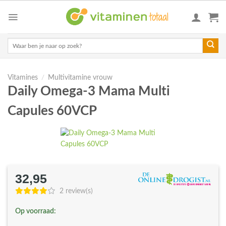
Skip
to
content
Zoeken
naar:
Vitamines
/
Multivitamine vrouw
Daily Omega-3 Mama Multi
Capules 60VCP
32,95
2 review(s)
Op voorraad: