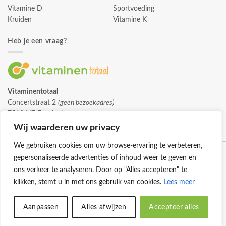
Vitamine D
Sportvoeding
Kruiden
Vitamine K
Heb je een vraag?
Vitaminentotaal
Concertstraat 2
(geen bezoekadres)
7512 HZ Enschede
info@vitaminentotaal.nl
Wij waarderen uw privacy
We gebruiken cookies om uw browse-ervaring te verbeteren,
gepersonaliseerde advertenties of inhoud weer te geven en
ons verkeer te analyseren. Door op "Alles accepteren" te
klikken, stemt u in met ons gebruik van cookies.
Lees meer
Klantenservice
Cookies
Privacybeleid
Disclaimer
Aanpassen
Alles afwijzen
Accepteer alles
© 2026 -
Vitaminentotaal.nl