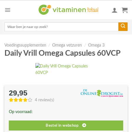
Skip
to
content
Zoeken
naar:
Voedingssupplementen
/
Omega vetzuren
/
Omega 3
Daily Vrill Omega Capsules 60VCP
29,95
4 review(s)
Op voorraad:
Bestel in webshop