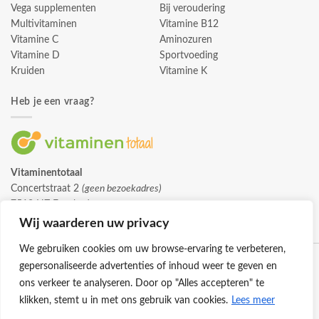
Vega supplementen
Bij veroudering
Multivitaminen
Vitamine B12
Vitamine C
Aminozuren
Vitamine D
Sportvoeding
Kruiden
Vitamine K
Heb je een vraag?
Vitaminentotaal
Concertstraat 2
(geen bezoekadres)
7512 HZ Enschede
info@vitaminentotaal.nl
Wij waarderen uw privacy
We gebruiken cookies om uw browse-ervaring te verbeteren,
gepersonaliseerde advertenties of inhoud weer te geven en
ons verkeer te analyseren. Door op "Alles accepteren" te
klikken, stemt u in met ons gebruik van cookies.
Lees meer
Klantenservice
Cookies
Privacybeleid
Disclaimer