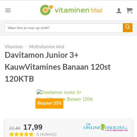
Skip
to
content
Zoeken
naar:
Vitamines
/
Multivitamine kind
Davitamon Junior 3+
KauwVitamines Banaan 120st
120KTB
Bespaar 20%
17,99
Oorspronkelijke
Huidige
22,49
prijs
prijs
6 review(s)