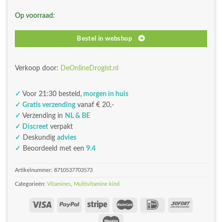
was:
is:
Op voorraad:
€22,49.
€17,99.
Bestel in webshop
Verkoop door:
DeOnlineDrogist.nl
✓
Voor 21:30 besteld,
morgen in huis
✓ Gratis verzending
vanaf € 20,-
✓
Verzending in
NL & BE
✓ Discreet
verpakt
✓
Deskundig
advies
✓
Beoordeeld met een
9.4
Artikelnummer:
8710537703573
Categorieën:
Vitamines
,
Multivitamine kind