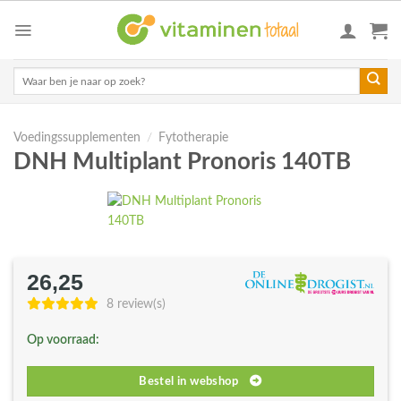
Skip
to
content
Zoeken
naar:
Voedingssupplementen
/
Fytotherapie
DNH Multiplant Pronoris 140TB
26,25
8 review(s)
Op voorraad:
Bestel in webshop