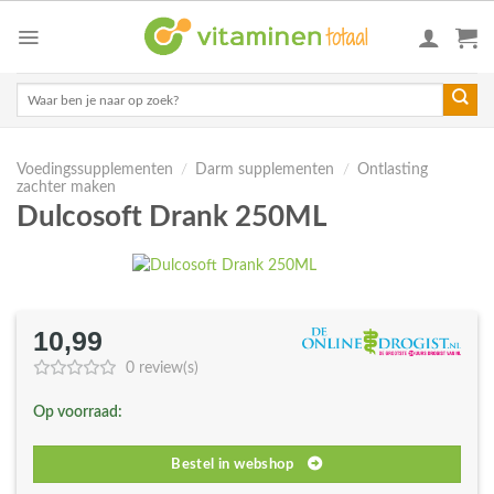
Skip
to
content
Zoeken
naar:
Voedingssupplementen
/
Darm supplementen
/
Ontlasting
zachter maken
Dulcosoft Drank 250ML
10,99
0 review(s)
Op voorraad:
Bestel in webshop