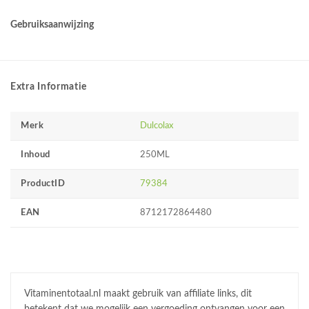
Gebruiksaanwijzing
Extra Informatie
Merk
Dulcolax
Inhoud
250ML
ProductID
79384
EAN
8712172864480
Vitaminentotaal.nl maakt gebruik van affiliate links, dit
betekent dat we mogelijk een vergoeding ontvangen voor een