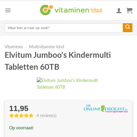
Skip
to
content
Zoeken
naar:
Vitamines
/
Multivitamine kind
Elvitum Jumboo's Kindermulti
Tabletten 60TB
11,95
4 review(s)
Op voorraad: