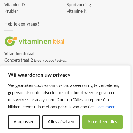
Vitamine D
Sportvoeding
Kruiden
Vitamine K
Heb je een vraag?
Vitaminentotaal
Concertstraat 2
(geen bezoekadres)
7512 HZ Enschede
info@vitaminentotaal.nl
Wij waarderen uw privacy
We gebruiken cookies om uw browse-ervaring te verbeteren,
gepersonaliseerde advertenties of inhoud weer te geven en
ons verkeer te analyseren. Door op "Alles accepteren" te
klikken, stemt u in met ons gebruik van cookies.
Lees meer
Klantenservice
Cookies
Privacybeleid
Disclaimer
Aanpassen
Alles afwijzen
Accepteer alles
© 2026 -
Vitaminentotaal.nl