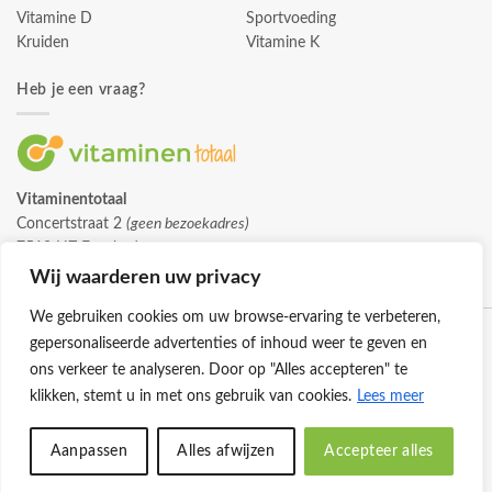
Vitamine D
Sportvoeding
Kruiden
Vitamine K
Heb je een vraag?
Vitaminentotaal
Concertstraat 2
(geen bezoekadres)
7512 HZ Enschede
info@vitaminentotaal.nl
Wij waarderen uw privacy
We gebruiken cookies om uw browse-ervaring te verbeteren,
gepersonaliseerde advertenties of inhoud weer te geven en
ons verkeer te analyseren. Door op "Alles accepteren" te
klikken, stemt u in met ons gebruik van cookies.
Lees meer
Klantenservice
Cookies
Privacybeleid
Disclaimer
Aanpassen
Alles afwijzen
Accepteer alles
© 2026 -
Vitaminentotaal.nl