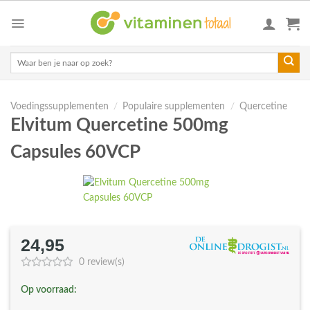
Skip
to
content
Zoeken
naar:
Voedingssupplementen
/
Populaire supplementen
/
Quercetine
Elvitum Quercetine 500mg
Capsules 60VCP
24,95
0 review(s)
Op voorraad: