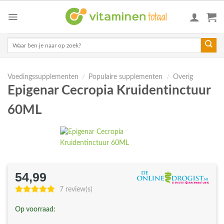
Skip
to
content
Zoeken
naar:
Voedingssupplementen
/
Populaire supplementen
/
Overig
Epigenar Cecropia Kruidentinctuur
60ML
54,99
7 review(s)
Op voorraad: