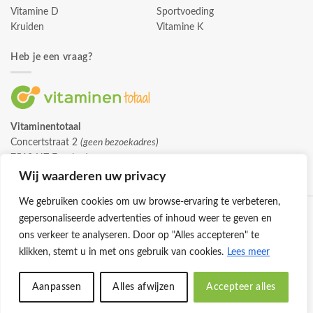
Vitamine D
Sportvoeding
Kruiden
Vitamine K
Heb je een vraag?
Vitaminentotaal
Concertstraat 2
(geen bezoekadres)
7512 HZ Enschede
info@vitaminentotaal.nl
Wij waarderen uw privacy
We gebruiken cookies om uw browse-ervaring te verbeteren,
gepersonaliseerde advertenties of inhoud weer te geven en
ons verkeer te analyseren. Door op "Alles accepteren" te
klikken, stemt u in met ons gebruik van cookies.
Lees meer
Klantenservice
Cookies
Privacybeleid
Disclaimer
Aanpassen
Alles afwijzen
Accepteer alles
© 2026 -
Vitaminentotaal.nl