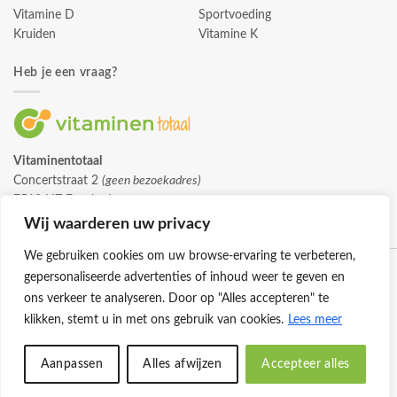
Vitamine D
Sportvoeding
Kruiden
Vitamine K
Heb je een vraag?
Vitaminentotaal
Concertstraat 2
(geen bezoekadres)
7512 HZ Enschede
info@vitaminentotaal.nl
Wij waarderen uw privacy
We gebruiken cookies om uw browse-ervaring te verbeteren,
gepersonaliseerde advertenties of inhoud weer te geven en
ons verkeer te analyseren. Door op "Alles accepteren" te
klikken, stemt u in met ons gebruik van cookies.
Lees meer
Klantenservice
Cookies
Privacybeleid
Disclaimer
Aanpassen
Alles afwijzen
Accepteer alles
© 2026 -
Vitaminentotaal.nl