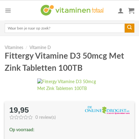
Skip
to
content
Zoeken
naar:
Vitamines
/
Vitamine D
Fittergy Vitamine D3 50mcg Met
Zink Tabletten 100TB
19,95
0 review(s)
Op voorraad: