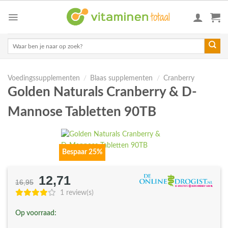
Skip
to
content
Zoeken
naar:
Voedingssupplementen
/
Blaas supplementen
/
Cranberry
Golden Naturals Cranberry & D-
Mannose Tabletten 90TB
Bespaar 25%
12,71
Oorspronkelijke
Huidige
16,95
prijs
prijs
1 review(s)
was:
is:
Op voorraad:
€16,95.
€12,71.