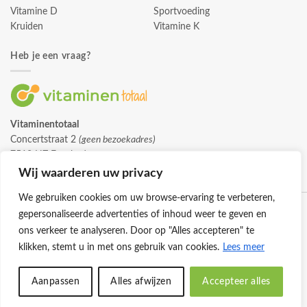
Vitamine D
Sportvoeding
Kruiden
Vitamine K
Heb je een vraag?
Vitaminentotaal
Concertstraat 2
(geen bezoekadres)
7512 HZ Enschede
info@vitaminentotaal.nl
Wij waarderen uw privacy
We gebruiken cookies om uw browse-ervaring te verbeteren,
gepersonaliseerde advertenties of inhoud weer te geven en
ons verkeer te analyseren. Door op "Alles accepteren" te
klikken, stemt u in met ons gebruik van cookies.
Lees meer
Klantenservice
Cookies
Privacybeleid
Disclaimer
Aanpassen
Alles afwijzen
Accepteer alles
© 2026 -
Vitaminentotaal.nl