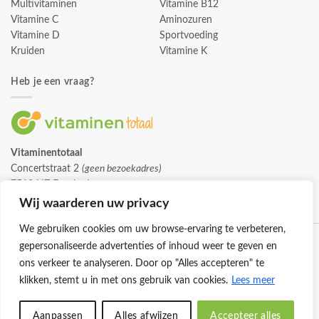
Multivitaminen
Vitamine B12
Vitamine C
Aminozuren
Vitamine D
Sportvoeding
Kruiden
Vitamine K
Heb je een vraag?
Vitaminentotaal
Concertstraat 2
(geen bezoekadres)
7512 HZ Enschede
info@vitaminentotaal.nl
Wij waarderen uw privacy
We gebruiken cookies om uw browse-ervaring te verbeteren,
gepersonaliseerde advertenties of inhoud weer te geven en
ons verkeer te analyseren. Door op "Alles accepteren" te
klikken, stemt u in met ons gebruik van cookies.
Lees meer
Klantenservice
Cookies
Privacybeleid
Disclaimer
Aanpassen
Alles afwijzen
Accepteer alles