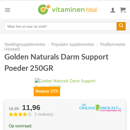
Skip
to
content
Zoeken
naar:
Voedingssupplementen
/
Populaire supplementen
/
Psylliumvezels
(vlozaad)
Golden Naturals Darm Support
Poeder 250GR
Bespaar 25%
11,96
Oorspronkelijke
Huidige
15,95
prijs
prijs
5 review(s)
was:
is:
Op voorraad:
€15,95.
€11,96.