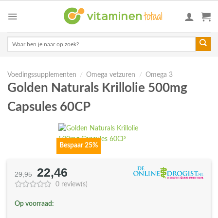
Skip
to
content
Zoeken
naar:
Voedingssupplementen
/
Omega vetzuren
/
Omega 3
Golden Naturals Krillolie 500mg
Capsules 60CP
Bespaar 25%
22,46
Oorspronkelijke
Huidige
29,95
prijs
prijs
0 review(s)
was:
is:
Op voorraad:
€29,95.
€22,46.