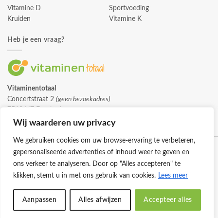
Vitamine D
Sportvoeding
Kruiden
Vitamine K
Heb je een vraag?
Vitaminentotaal
Concertstraat 2
(geen bezoekadres)
7512 HZ Enschede
info@vitaminentotaal.nl
Wij waarderen uw privacy
We gebruiken cookies om uw browse-ervaring te verbeteren,
gepersonaliseerde advertenties of inhoud weer te geven en
ons verkeer te analyseren. Door op "Alles accepteren" te
klikken, stemt u in met ons gebruik van cookies.
Lees meer
Klantenservice
Cookies
Privacybeleid
Disclaimer
Aanpassen
Alles afwijzen
Accepteer alles
© 2026 -
Vitaminentotaal.nl