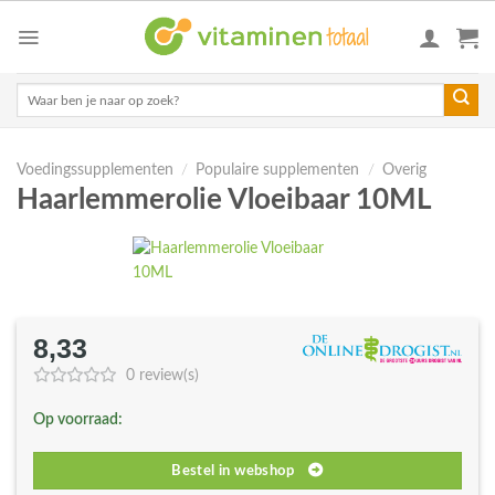
Skip
to
content
Zoeken
naar:
Voedingssupplementen
/
Populaire supplementen
/
Overig
Haarlemmerolie Vloeibaar 10ML
8,33
0 review(s)
Op voorraad:
Bestel in webshop