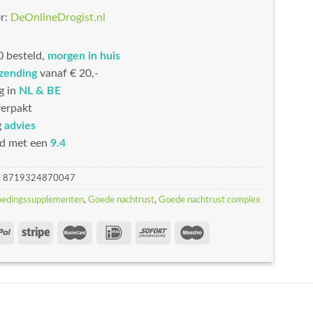
r:
DeOnlineDrogist.nl
 besteld,
morgen in huis
rzending
vanaf € 20,-
g in
NL & BE
erpakt
g
advies
d met een
9.4
:
8719324870047
oedingssupplementen
,
Goede nachtrust
,
Goede nachtrust complex