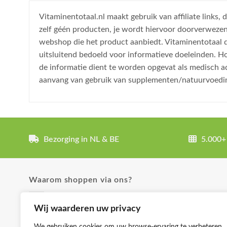
Vitaminentotaal.nl maakt gebruik van affiliate links
zelf géén producten, je wordt hiervoor doorverweze
webshop die het product aanbiedt. Vitaminentotaal do
uitsluitend bedoeld voor informatieve doeleinden. H
de informatie dient te worden opgevat als medisch a
aanvang van gebruik van supplementen/natuurvoedi
Bezorging in NL & BE
5.000+
Waarom shoppen via ons?
✓ Uitgebreide product omschrijvingen
Wij waarderen uw privacy
✓ Groot aanbod en lage prijzen