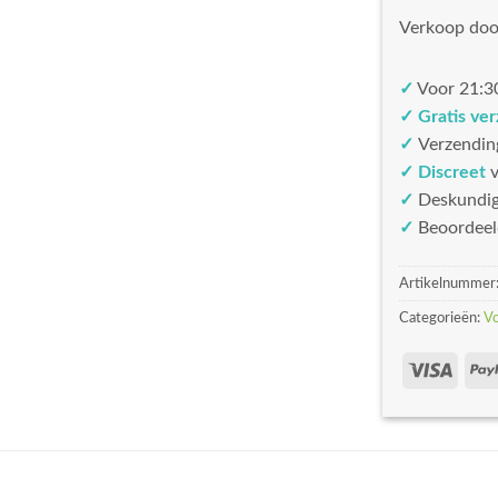
Verkoop doo
✓
Voor 21:30
✓ Gratis ve
✓
Verzendin
✓ Discreet
v
✓
Deskundi
✓
Beoordeel
Artikelnummer
Categorieën:
V