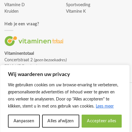
Vitamine D
Sportvoeding
Kruiden
Vitamine K
Heb je een vraag?
Vitaminentotaal
Concertstraat 2
(geen bezoekadres)
7512 HZ Enschede
info@vitaminentotaal.nl
Wij waarderen uw privacy
We gebruiken cookies om uw browse-ervaring te verbeteren,
gepersonaliseerde advertenties of inhoud weer te geven en
ons verkeer te analyseren. Door op "Alles accepteren" te
klikken, stemt u in met ons gebruik van cookies.
Lees meer
Klantenservice
Cookies
Privacybeleid
Disclaimer
Aanpassen
Alles afwijzen
Accepteer alles
© 2026 -
Vitaminentotaal.nl