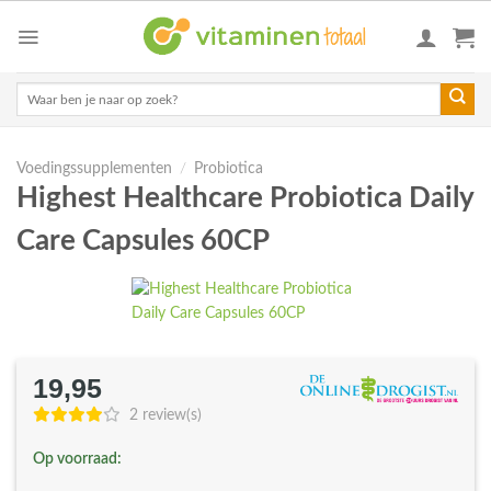
Skip
to
content
Zoeken
naar:
Voedingssupplementen
/
Probiotica
Highest Healthcare Probiotica Daily
Care Capsules 60CP
19,95
2 review(s)
Op voorraad: