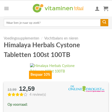
Skip
to
content
Zoeken
naar:
Voedingssupplementen
/
Vochtbalans en nieren
Himalaya Herbals Cystone
Tabletten 100st 100TB
Bespaar 10%
12,59
Oorspronkelijke
Huidige
13,99
prijs
prijs
4 review(s)
was:
is:
Op voorraad:
€13,99.
€12,59.