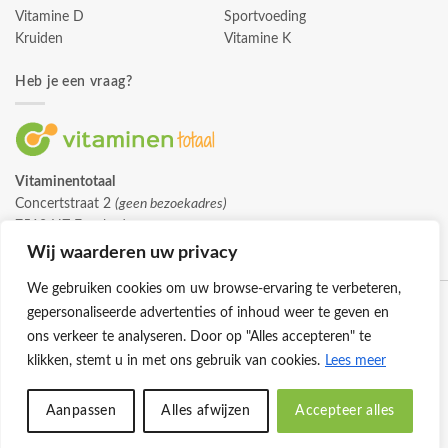
Vitamine D
Sportvoeding
Kruiden
Vitamine K
Heb je een vraag?
Vitaminentotaal
Concertstraat 2
(geen bezoekadres)
7512 HZ Enschede
info@vitaminentotaal.nl
Wij waarderen uw privacy
We gebruiken cookies om uw browse-ervaring te verbeteren,
gepersonaliseerde advertenties of inhoud weer te geven en
ons verkeer te analyseren. Door op "Alles accepteren" te
klikken, stemt u in met ons gebruik van cookies.
Lees meer
Klantenservice
Cookies
Privacybeleid
Disclaimer
Aanpassen
Alles afwijzen
Accepteer alles
© 2026 -
Vitaminentotaal.nl