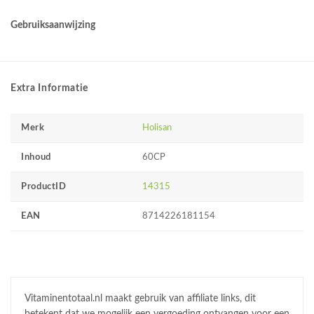
Gebruiksaanwijzing
Extra Informatie
Merk
Holisan
Inhoud
60CP
ProductID
14315
EAN
8714226181154
Vitaminentotaal.nl maakt gebruik van affiliate links, dit
betekent dat we mogelijk een vergoeding ontvangen voor een