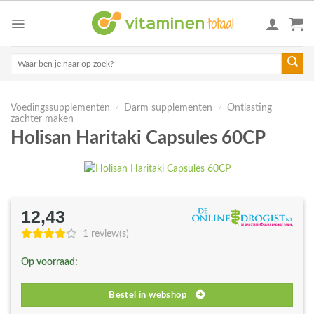
Skip
to
content
Zoeken
naar:
Voedingssupplementen
/
Darm supplementen
/
Ontlasting
zachter maken
Holisan Haritaki Capsules 60CP
12,43
1 review(s)
Op voorraad:
Bestel in webshop