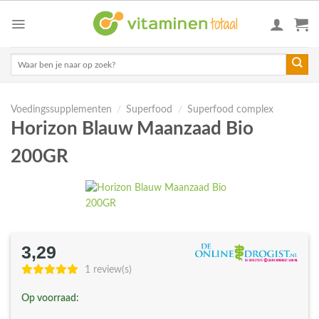
Skip
to
content
Zoeken
naar:
Voedingssupplementen
/
Superfood
/
Superfood complex
Horizon Blauw Maanzaad Bio
200GR
3,29
1 review(s)
Op voorraad: