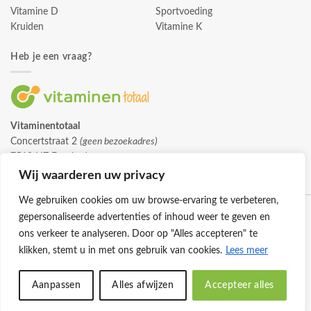
Vitamine D
Sportvoeding
Kruiden
Vitamine K
Heb je een vraag?
Vitaminentotaal
Concertstraat 2
(geen bezoekadres)
7512 HZ Enschede
info@vitaminentotaal.nl
Wij waarderen uw privacy
We gebruiken cookies om uw browse-ervaring te verbeteren,
gepersonaliseerde advertenties of inhoud weer te geven en
ons verkeer te analyseren. Door op "Alles accepteren" te
klikken, stemt u in met ons gebruik van cookies.
Lees meer
Klantenservice
Cookies
Privacybeleid
Disclaimer
Aanpassen
Alles afwijzen
Accepteer alles
© 2026 -
Vitaminentotaal.nl