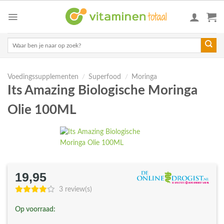
Skip
to
content
Zoeken
naar:
Voedingssupplementen
/
Superfood
/
Moringa
Its Amazing Biologische Moringa
Olie 100ML
19,95
3 review(s)
Op voorraad: