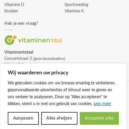
Vitamine D
Sportvoeding
Kruiden
Vitamine K
Heb je een vraag?
Vitaminentotaal
Concertstraat 2
(geen bezoekadres)
7512 HZ Enschede
info@vitaminentotaal.nl
Wij waarderen uw privacy
We gebruiken cookies om uw browse-ervaring te verbeteren,
gepersonaliseerde advertenties of inhoud weer te geven en
ons verkeer te analyseren. Door op "Alles accepteren" te
klikken, stemt u in met ons gebruik van cookies.
Lees meer
Klantenservice
Cookies
Privacybeleid
Disclaimer
Aanpassen
Alles afwijzen
Accepteer alles
© 2026 -
Vitaminentotaal.nl