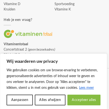
Vitamine D
Sportvoeding
Kruiden
Vitamine K
Heb je een vraag?
Vitaminentotaal
Concertstraat 2
(geen bezoekadres)
7512 HZ Enschede
info@vitaminentotaal.nl
Wij waarderen uw privacy
We gebruiken cookies om uw browse-ervaring te verbeteren,
gepersonaliseerde advertenties of inhoud weer te geven en
ons verkeer te analyseren. Door op "Alles accepteren" te
klikken, stemt u in met ons gebruik van cookies.
Lees meer
Klantenservice
Cookies
Privacybeleid
Disclaimer
Aanpassen
Alles afwijzen
Accepteer alles
© 2026 -
Vitaminentotaal.nl