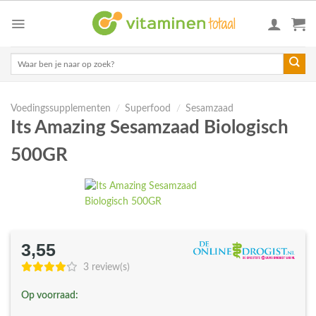
Skip
to
content
Zoeken
naar:
Voedingssupplementen
/
Superfood
/
Sesamzaad
Its Amazing Sesamzaad Biologisch
500GR
3,55
3 review(s)
Op voorraad: