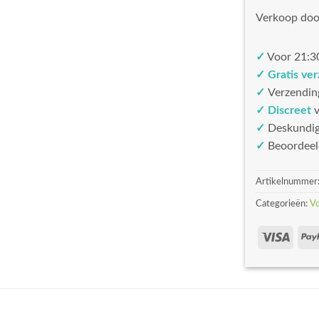
Verkoop doo
✓
Voor 21:30
✓ Gratis ve
✓
Verzendin
✓ Discreet
v
✓
Deskundi
✓
Beoordeel
Artikelnummer
Categorieën:
V