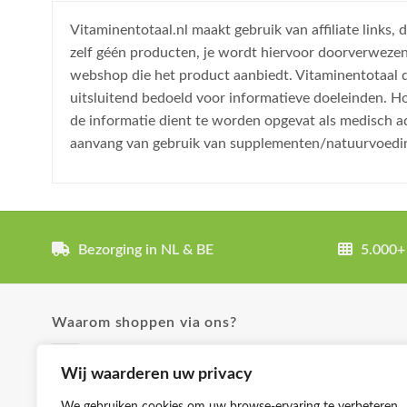
Vitaminentotaal.nl maakt gebruik van affiliate links
zelf géén producten, je wordt hiervoor doorverweze
webshop die het product aanbiedt. Vitaminentotaal do
uitsluitend bedoeld voor informatieve doeleinden. H
de informatie dient te worden opgevat als medisch a
aanvang van gebruik van supplementen/natuurvoedi
Bezorging in NL & BE
5.000+
Waarom shoppen via ons?
✓ Uitgebreide product omschrijvingen
Wij waarderen uw privacy
✓ Groot aanbod en lage prijzen