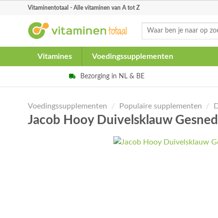
Skip
Vitaminentotaal - Alle vitaminen van A tot Z
to
Zoeken
content
naar:
Vitamines
Voedingssupplementen
Bezorging in NL & BE
Voedingssupplementen
/
Populaire supplementen
/
D
Jacob Hooy Duivelsklauw Gesne