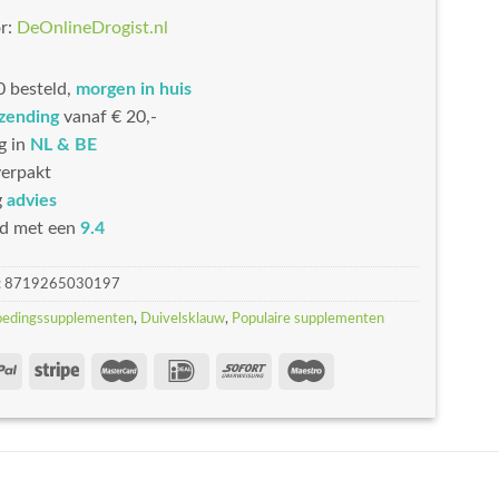
r:
DeOnlineDrogist.nl
 besteld,
morgen in huis
rzending
vanaf € 20,-
g in
NL & BE
erpakt
g
advies
d met een
9.4
:
8719265030197
oedingssupplementen
,
Duivelsklauw
,
Populaire supplementen