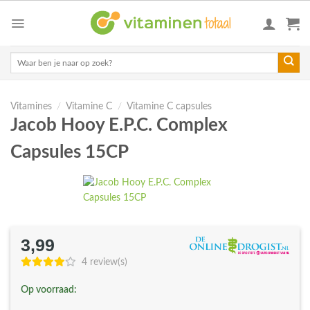
Skip
to
content
Zoeken
naar:
Vitamines
/
Vitamine C
/
Vitamine C capsules
Jacob Hooy E.P.C. Complex
Capsules 15CP
3,99
4 review(s)
Op voorraad: