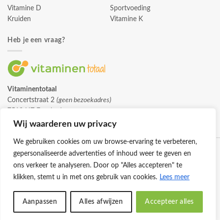
Vitamine D
Sportvoeding
Kruiden
Vitamine K
Heb je een vraag?
Vitaminentotaal
Concertstraat 2
(geen bezoekadres)
7512 HZ Enschede
info@vitaminentotaal.nl
Wij waarderen uw privacy
We gebruiken cookies om uw browse-ervaring te verbeteren,
gepersonaliseerde advertenties of inhoud weer te geven en
ons verkeer te analyseren. Door op "Alles accepteren" te
klikken, stemt u in met ons gebruik van cookies.
Lees meer
Klantenservice
Cookies
Privacybeleid
Disclaimer
Aanpassen
Alles afwijzen
Accepteer alles
© 2026 -
Vitaminentotaal.nl