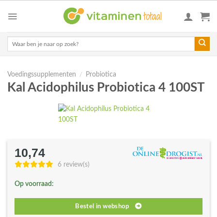
Skip
to
content
Zoeken
naar:
Voedingssupplementen
/
Probiotica
Kal Acidophilus Probiotica 4 100ST
10,74
6 review(s)
Op voorraad:
Bestel in webshop