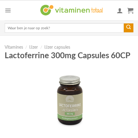
Skip
to
content
Zoeken
naar:
Vitamines
/
IJzer
/
IJzer capsules
Lactoferrine 300mg Capsules 60CP