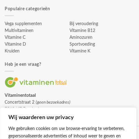
Populaire categorieën
Vega supplementen
Bij veroudering
Multivitaminen
Vitamine B12
Vitamine C
Aminozuren
Vitamine D
Sportvoeding
Kruiden
Vitamine K
Heb je een vraag?
Vitaminentotaal
Concertstraat 2
(geen bezoekadres)
7512 HZ Enschede
info@vitaminentotaal.nl
Wij waarderen uw privacy
We gebruiken cookies om uw browse-ervaring te verbeteren,
gepersonaliseerde advertenties of inhoud weer te geven en