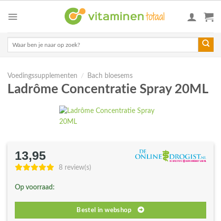
Skip
to
content
Zoeken
naar:
Voedingssupplementen
/
Bach bloesems
Ladrôme Concentratie Spray 20ML
13,95
8 review(s)
Op voorraad:
Bestel in webshop