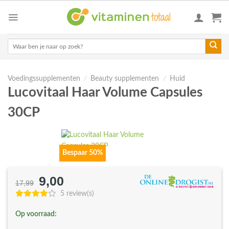
Skip
to
content
Zoeken
naar:
Voedingssupplementen
/
Beauty supplementen
/
Huid
Lucovitaal Haar Volume Capsules
30CP
Bespaar 50%
9,00
Oorspronkelijke
Huidige
17,99
prijs
prijs
5 review(s)
was:
is:
Op voorraad:
€17,99.
€9,00.