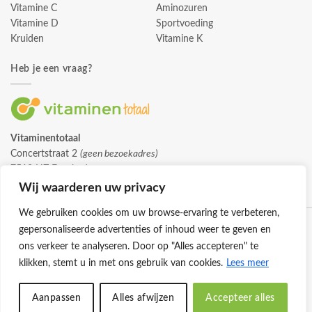
Vitamine C
Aminozuren
Vitamine D
Sportvoeding
Kruiden
Vitamine K
Heb je een vraag?
Vitaminentotaal
Concertstraat 2
(geen bezoekadres)
7512 HZ Enschede
info@vitaminentotaal.nl
Wij waarderen uw privacy
We gebruiken cookies om uw browse-ervaring te verbeteren,
gepersonaliseerde advertenties of inhoud weer te geven en
ons verkeer te analyseren. Door op "Alles accepteren" te
klikken, stemt u in met ons gebruik van cookies.
Lees meer
Klantenservice
Cookies
Privacybeleid
Disclaimer
Aanpassen
Alles afwijzen
Accepteer alles
© 2026 -
Vitaminentotaal.nl