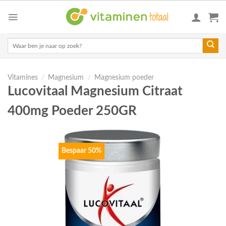
Skip
to
content
Zoeken
naar:
Vitamines
/
Magnesium
/
Magnesium poeder
Lucovitaal Magnesium Citraat
400mg Poeder 250GR
Bespaar 50%