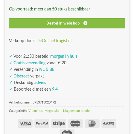
was:
is:
Op voorraad: meer dan 50 stuks beschikbaar
€22,59.
€11,30.
Bestel in webshop
Verkoop door:
DeOnlineDrogist.nl
✓
Voor 21:30 besteld,
morgen in huis
✓ Gratis verzending
vanaf € 20,-
✓
Verzending in
NL & BE
✓ Discreet
verpakt
✓
Deskundig
advies
✓
Beoordeeld met een
9.4
Artikelnummer:
8713713023472
Categorieën:
Vitamines
,
Magnesium
,
Magnesium poeder