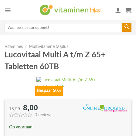
Skip
to
content
Zoeken
naar:
Vitamines
/
Multivitamine 50plus
Lucovitaal Multi A t/m Z 65+
Tabletten 60TB
Bespaar 50%
8,00
Oorspronkelijke
Huidige
15,99
prijs
prijs
0 review(s)
was:
is:
Op voorraad:
€15,99.
€8,00.