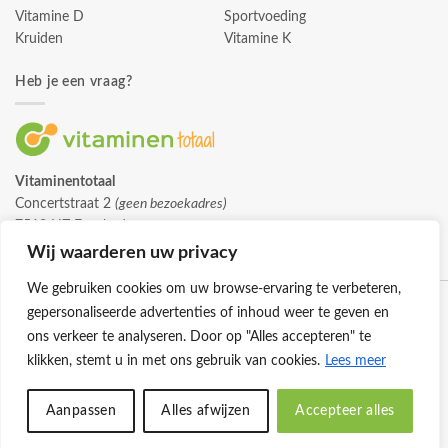
Vitamine D
Sportvoeding
Kruiden
Vitamine K
Heb je een vraag?
Vitaminentotaal
Concertstraat 2
(geen bezoekadres)
7512 HZ Enschede
info@vitaminentotaal.nl
Wij waarderen uw privacy
We gebruiken cookies om uw browse-ervaring te verbeteren,
gepersonaliseerde advertenties of inhoud weer te geven en
ons verkeer te analyseren. Door op "Alles accepteren" te
klikken, stemt u in met ons gebruik van cookies.
Lees meer
Klantenservice
Cookies
Privacybeleid
Disclaimer
Aanpassen
Alles afwijzen
Accepteer alles
© 2026 -
Vitaminentotaal.nl