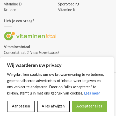
Vitamine D
Sportvoeding
Kruiden
Vitamine K
Heb je een vraag?
Vitaminentotaal
Concertstraat 2
(geen bezoekadres)
7512 HZ Enschede
info@vitaminentotaal.nl
Wij waarderen uw privacy
We gebruiken cookies om uw browse-ervaring te verbeteren,
gepersonaliseerde advertenties of inhoud weer te geven en
ons verkeer te analyseren. Door op "Alles accepteren" te
klikken, stemt u in met ons gebruik van cookies.
Lees meer
Klantenservice
Cookies
Privacybeleid
Disclaimer
Aanpassen
Alles afwijzen
Accepteer alles
© 2026 -
Vitaminentotaal.nl