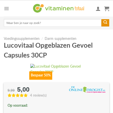
Skip
to
content
Zoeken
naar:
Voedingssupplementen
/
Darm supplementen
Lucovitaal Opgeblazen Gevoel
Capsules 30CP
Bespaar 50%
5,00
Oorspronkelijke
Huidige
9,99
prijs
prijs
4 review(s)
was:
is:
Op voorraad:
€9,99.
€5,00.