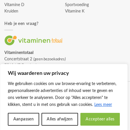
Vitamine D
Sportvoeding
Kruiden
Vitamine K
Heb je een vraag?
Vitaminentotaal
Concertstraat 2
(geen bezoekadres)
7512 HZ Enschede
info@vitaminentotaal.nl
Wij waarderen uw privacy
We gebruiken cookies om uw browse-ervaring te verbeteren,
gepersonaliseerde advertenties of inhoud weer te geven en
ons verkeer te analyseren. Door op "Alles accepteren" te
klikken, stemt u in met ons gebruik van cookies.
Lees meer
Klantenservice
Cookies
Privacybeleid
Disclaimer
Aanpassen
Alles afwijzen
Accepteer alles
© 2026 -
Vitaminentotaal.nl