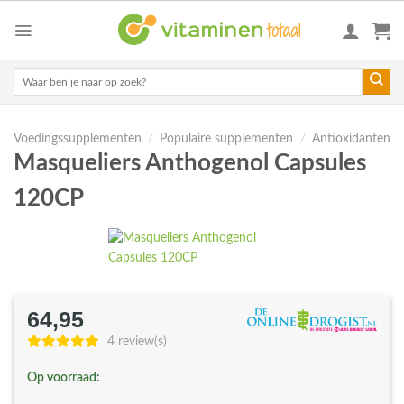
Skip
to
content
Zoeken
naar:
Voedingssupplementen
/
Populaire supplementen
/
Antioxidanten
Masqueliers Anthogenol Capsules
120CP
64,95
4 review(s)
Op voorraad: