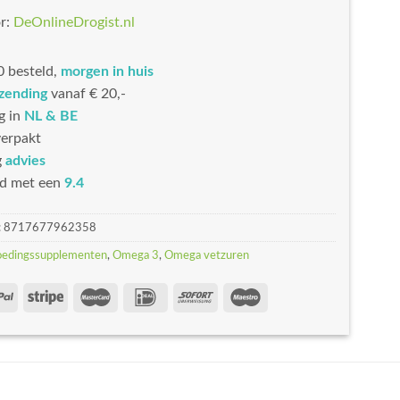
r:
DeOnlineDrogist.nl
 besteld,
morgen in huis
rzending
vanaf € 20,-
g in
NL & BE
erpakt
g
advies
d met een
9.4
:
8717677962358
oedingssupplementen
,
Omega 3
,
Omega vetzuren