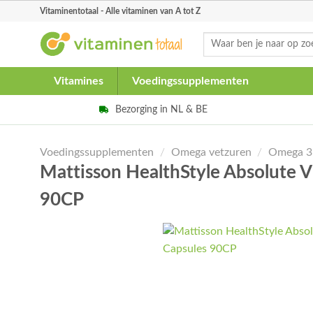
Skip
Vitaminentotaal - Alle vitaminen van A tot Z
to
Zoeken
content
naar:
Vitamines
Voedingssupplementen
Bezorging in NL & BE
Voedingssupplementen
/
Omega vetzuren
/
Omega 3
Mattisson HealthStyle Absolute 
90CP