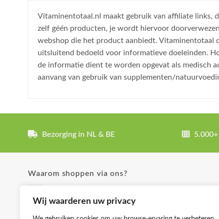
Vitaminentotaal.nl maakt gebruik van affiliate links
zelf géén producten, je wordt hiervoor doorverweze
webshop die het product aanbiedt. Vitaminentotaal do
uitsluitend bedoeld voor informatieve doeleinden. H
de informatie dient te worden opgevat als medisch a
aanvang van gebruik van supplementen/natuurvoedi
Bezorging in NL & BE
5.000+
Waarom shoppen via ons?
✓ Uitgebreide product omschrijvingen
Wij waarderen uw privacy
✓ Groot aanbod en lage prijzen