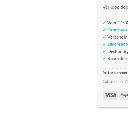
Verkoop doo
✓
Voor 21:30
✓ Gratis ve
✓
Verzendin
✓ Discreet
v
✓
Deskundi
✓
Beoordeel
Artikelnummer
Categorieën:
V