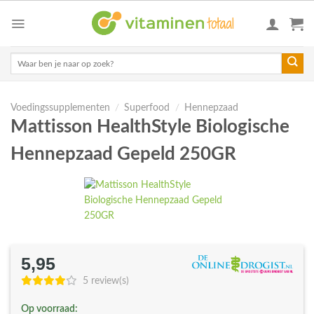
Skip
to
content
Zoeken
naar:
Voedingssupplementen
/
Superfood
/
Hennepzaad
Mattisson HealthStyle Biologische
Hennepzaad Gepeld 250GR
5,95
5 review(s)
Op voorraad: