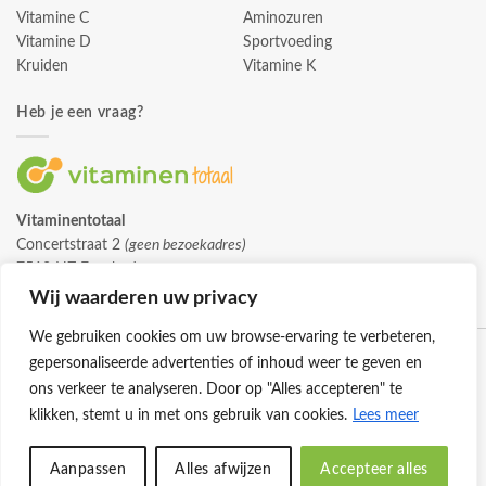
Vitamine C
Aminozuren
Vitamine D
Sportvoeding
Kruiden
Vitamine K
Heb je een vraag?
Vitaminentotaal
Concertstraat 2
(geen bezoekadres)
7512 HZ Enschede
info@vitaminentotaal.nl
Wij waarderen uw privacy
We gebruiken cookies om uw browse-ervaring te verbeteren,
gepersonaliseerde advertenties of inhoud weer te geven en
ons verkeer te analyseren. Door op "Alles accepteren" te
klikken, stemt u in met ons gebruik van cookies.
Lees meer
Klantenservice
Cookies
Privacybeleid
Disclaimer
Aanpassen
Alles afwijzen
Accepteer alles