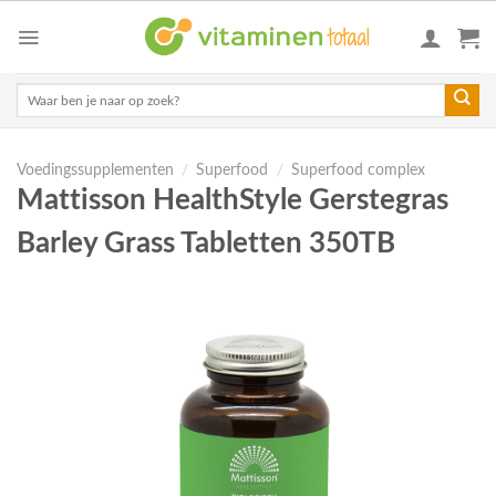
Skip
to
content
Zoeken
naar:
Voedingssupplementen
/
Superfood
/
Superfood complex
Mattisson HealthStyle Gerstegras
Barley Grass Tabletten 350TB