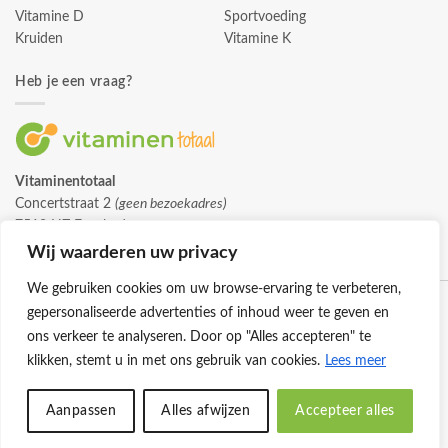
Vitamine D
Sportvoeding
Kruiden
Vitamine K
Heb je een vraag?
Vitaminentotaal
Concertstraat 2
(geen bezoekadres)
7512 HZ Enschede
info@vitaminentotaal.nl
Wij waarderen uw privacy
We gebruiken cookies om uw browse-ervaring te verbeteren,
gepersonaliseerde advertenties of inhoud weer te geven en
ons verkeer te analyseren. Door op "Alles accepteren" te
klikken, stemt u in met ons gebruik van cookies.
Lees meer
Klantenservice
Cookies
Privacybeleid
Disclaimer
Aanpassen
Alles afwijzen
Accepteer alles
© 2026 -
Vitaminentotaal.nl