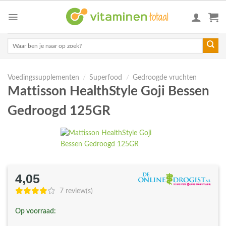
Skip
to
content
Zoeken
naar:
Voedingssupplementen
/
Superfood
/
Gedroogde vruchten
Mattisson HealthStyle Goji Bessen
Gedroogd 125GR
4,05
7 review(s)
Op voorraad: