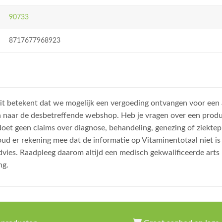
90733
8717677968923
, dit betekent dat we mogelijk een vergoeding ontvangen voor een
n naar de desbetreffende webshop. Heb je vragen over een prod
et geen claims over diagnose, behandeling, genezing of ziektep
oud er rekening mee dat de informatie op Vitaminentotaal niet 
dvies. Raadpleeg daarom altijd een medisch gekwalificeerde arts
ng.