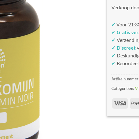
Verkoop doo
✓
Voor 21:30
✓ Gratis ve
✓
Verzendin
✓ Discreet
v
✓
Deskundi
✓
Beoordeel
Artikelnummer
Categorieën:
V