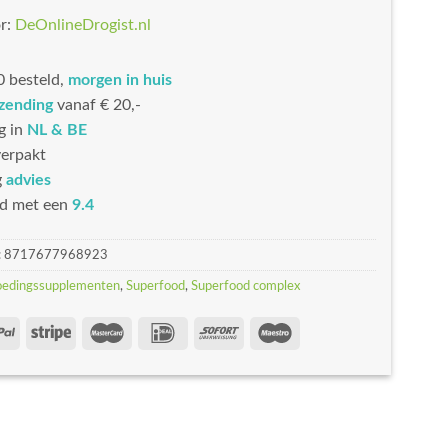
r:
DeOnlineDrogist.nl
 besteld,
morgen in huis
rzending
vanaf € 20,-
g in
NL & BE
erpakt
g
advies
d met een
9.4
:
8717677968923
oedingssupplementen
,
Superfood
,
Superfood complex