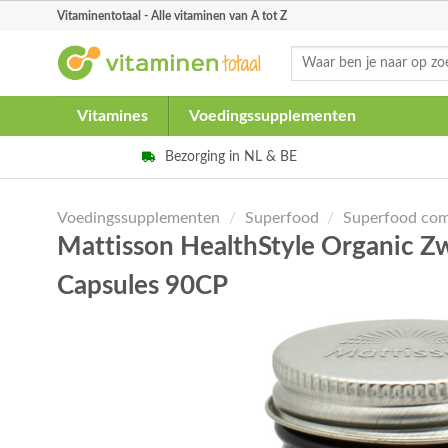
Skip
Vitaminentotaal - Alle vitaminen van A tot Z
to
Zoeken
content
naar:
Vitamines
Voedingssupplementen
Bezorging in NL & BE
Voedingssupplementen
/
Superfood
/
Superfood com
Mattisson HealthStyle Organic 
Capsules 90CP