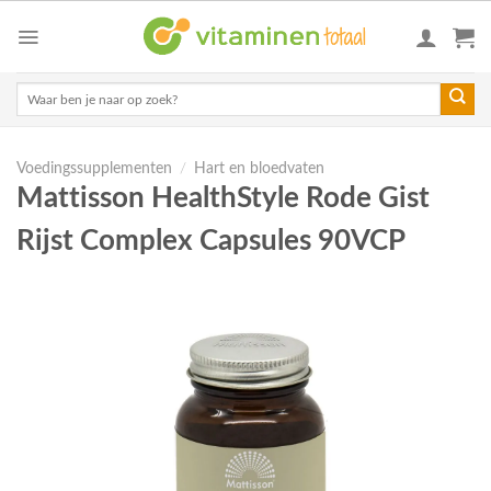
Skip
to
content
Zoeken
naar:
Voedingssupplementen
/
Hart en bloedvaten
Mattisson HealthStyle Rode Gist
Rijst Complex Capsules 90VCP