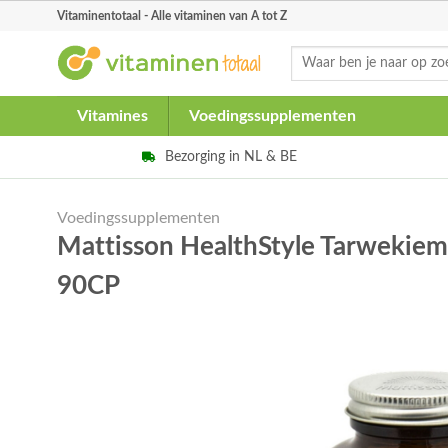
Skip
Vitaminentotaal - Alle vitaminen van A tot Z
to
Zoeken
content
naar:
Vitamines
Voedingssupplementen
Bezorging in NL & BE
Voedingssupplementen
Mattisson HealthStyle Tarwekiem
90CP