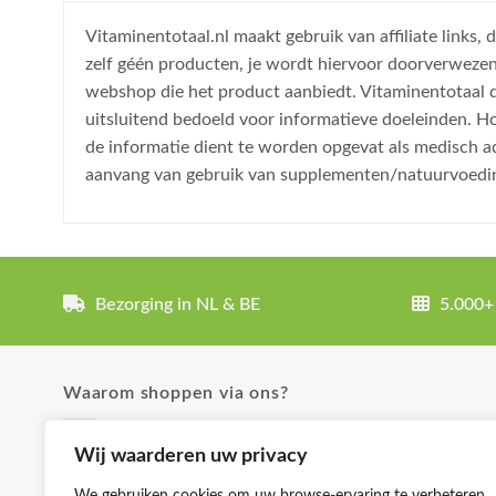
Vitaminentotaal.nl maakt gebruik van affiliate links
zelf géén producten, je wordt hiervoor doorverweze
webshop die het product aanbiedt. Vitaminentotaal do
uitsluitend bedoeld voor informatieve doeleinden. H
de informatie dient te worden opgevat als medisch a
aanvang van gebruik van supplementen/natuurvoedi
Bezorging in NL & BE
5.000+
Waarom shoppen via ons?
✓ Uitgebreide product omschrijvingen
Wij waarderen uw privacy
✓ Groot aanbod en lage prijzen