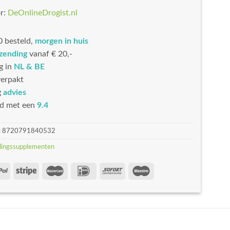
r:
DeOnlineDrogist.nl
 besteld,
morgen in huis
rzending
vanaf € 20,-
g in
NL & BE
erpakt
g
advies
d met een
9.4
:
8720791840532
ingssupplementen