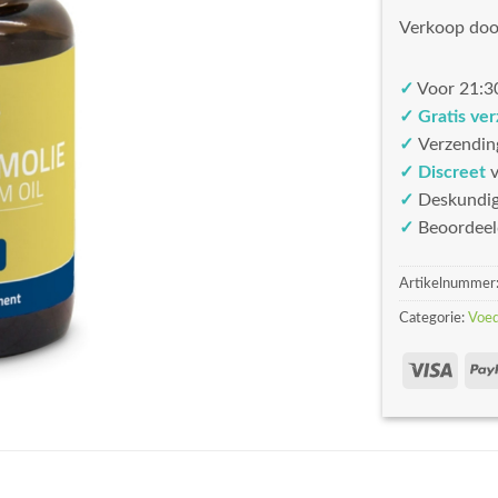
Verkoop doo
✓
Voor 21:30
✓ Gratis ve
✓
Verzendin
✓ Discreet
v
✓
Deskundi
✓
Beoordeel
Artikelnummer
Categorie:
Voed