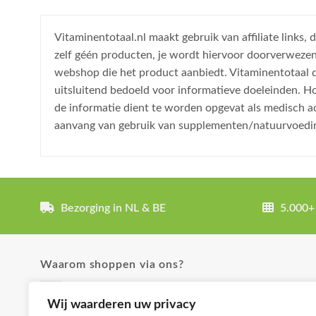
Vitaminentotaal.nl maakt gebruik van affiliate links
zelf géén producten, je wordt hiervoor doorverweze
webshop die het product aanbiedt. Vitaminentotaal do
uitsluitend bedoeld voor informatieve doeleinden. H
de informatie dient te worden opgevat als medisch a
aanvang van gebruik van supplementen/natuurvoedi
Bezorging in NL & BE
5.000+
Waarom shoppen via ons?
✓ Uitgebreide product omschrijvingen
Wij waarderen uw privacy