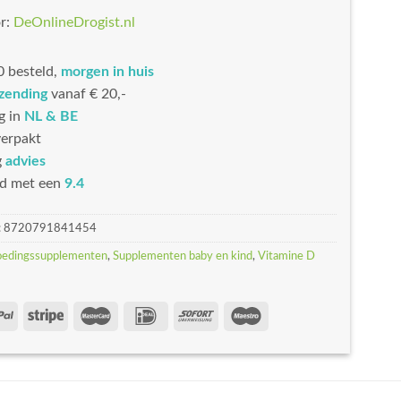
r:
DeOnlineDrogist.nl
 besteld,
morgen in huis
rzending
vanaf € 20,-
g in
NL & BE
erpakt
g
advies
d met een
9.4
:
8720791841454
oedingssupplementen
,
Supplementen baby en kind
,
Vitamine D