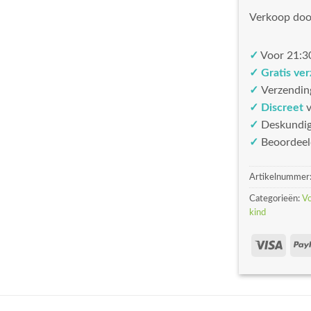
Verkoop doo
✓
Voor 21:30
✓ Gratis ve
✓
Verzendin
✓ Discreet
v
✓
Deskundi
✓
Beoordeel
Artikelnummer
Categorieën:
V
kind