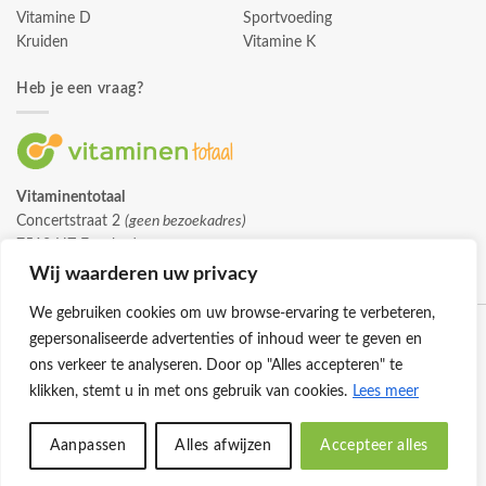
Vitamine D
Sportvoeding
Kruiden
Vitamine K
Heb je een vraag?
Vitaminentotaal
Concertstraat 2
(geen bezoekadres)
7512 HZ Enschede
info@vitaminentotaal.nl
Wij waarderen uw privacy
We gebruiken cookies om uw browse-ervaring te verbeteren,
gepersonaliseerde advertenties of inhoud weer te geven en
ons verkeer te analyseren. Door op "Alles accepteren" te
klikken, stemt u in met ons gebruik van cookies.
Lees meer
Klantenservice
Cookies
Privacybeleid
Disclaimer
Aanpassen
Alles afwijzen
Accepteer alles
© 2026 -
Vitaminentotaal.nl