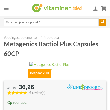
Skip
to
content
Zoeken
naar:
Voedingssupplementen
/
Probiotica
Metagenics Bactiol Plus Capsules
60CP
Bespaar 20%
36,96
Oorspronkelijke
Huidige
46,19
prijs
prijs
5 review(s)
was:
is:
Op voorraad:
€46,19.
€36,96.