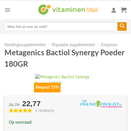
Skip
to
content
Zoeken
naar:
Voedingssupplementen
/
Populaire supplementen
/
Enzymen
Metagenics Bactiol Synergy Poeder
180GR
Bespaar 15%
22,77
Oorspronkelijke
Huidige
26,79
prijs
prijs
1 review(s)
was:
is:
Op voorraad:
€26,79.
€22,77.