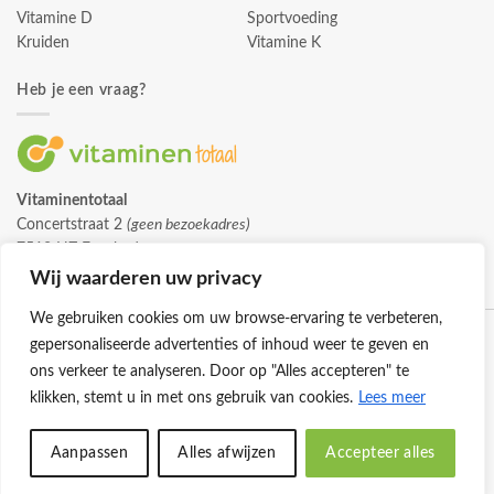
Vitamine D
Sportvoeding
Kruiden
Vitamine K
Heb je een vraag?
Vitaminentotaal
Concertstraat 2
(geen bezoekadres)
7512 HZ Enschede
info@vitaminentotaal.nl
Wij waarderen uw privacy
We gebruiken cookies om uw browse-ervaring te verbeteren,
gepersonaliseerde advertenties of inhoud weer te geven en
ons verkeer te analyseren. Door op "Alles accepteren" te
klikken, stemt u in met ons gebruik van cookies.
Lees meer
Klantenservice
Cookies
Privacybeleid
Disclaimer
Aanpassen
Alles afwijzen
Accepteer alles
© 2026 -
Vitaminentotaal.nl