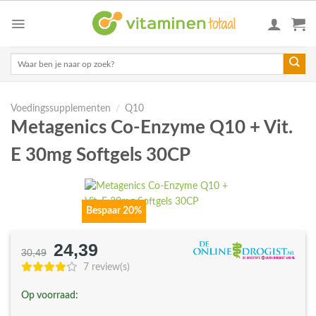
Skip
to
content
Zoeken
naar:
Voedingssupplementen
/
Q10
Metagenics Co-Enzyme Q10 + Vit.
E 30mg Softgels 30CP
Bespaar 20%
24,39
Oorspronkelijke
Huidige
30,49
prijs
prijs
7 review(s)
was:
is:
Op voorraad:
€30,49.
€24,39.