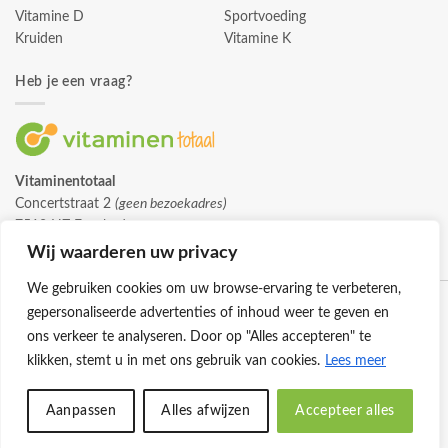
Vitamine D
Sportvoeding
Kruiden
Vitamine K
Heb je een vraag?
Vitaminentotaal
Concertstraat 2
(geen bezoekadres)
7512 HZ Enschede
info@vitaminentotaal.nl
Wij waarderen uw privacy
We gebruiken cookies om uw browse-ervaring te verbeteren,
gepersonaliseerde advertenties of inhoud weer te geven en
ons verkeer te analyseren. Door op "Alles accepteren" te
klikken, stemt u in met ons gebruik van cookies.
Lees meer
Klantenservice
Cookies
Privacybeleid
Disclaimer
Aanpassen
Alles afwijzen
Accepteer alles
© 2026 -
Vitaminentotaal.nl