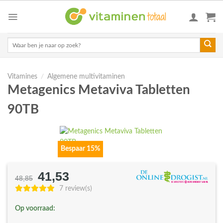
Skip
to
content
Zoeken
naar:
Vitamines
/
Algemene multivitaminen
Metagenics Metaviva Tabletten
90TB
Bespaar 15%
41,53
Oorspronkelijke
Huidige
48,85
prijs
prijs
7 review(s)
was:
is:
Op voorraad:
€48,85.
€41,53.