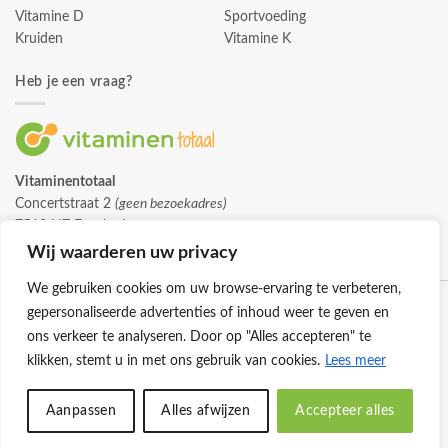
Vitamine D
Sportvoeding
Kruiden
Vitamine K
Heb je een vraag?
Vitaminentotaal
Concertstraat 2
(geen bezoekadres)
7512 HZ Enschede
info@vitaminentotaal.nl
Wij waarderen uw privacy
We gebruiken cookies om uw browse-ervaring te verbeteren,
gepersonaliseerde advertenties of inhoud weer te geven en
ons verkeer te analyseren. Door op "Alles accepteren" te
klikken, stemt u in met ons gebruik van cookies.
Lees meer
Klantenservice
Cookies
Privacybeleid
Disclaimer
Aanpassen
Alles afwijzen
Accepteer alles
© 2026 -
Vitaminentotaal.nl