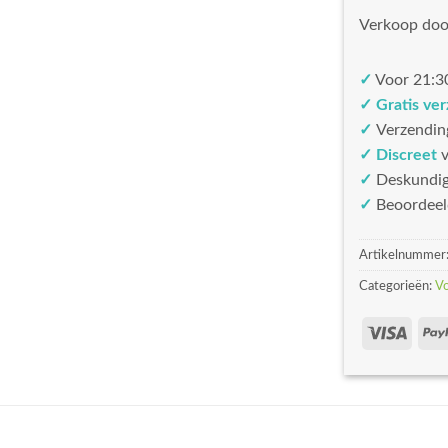
Verkoop doo
✓
Voor 21:30
✓ Gratis ve
✓
Verzendin
✓ Discreet
v
✓
Deskundi
✓
Beoordeel
Artikelnummer
Categorieën:
V