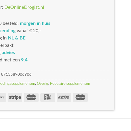
r:
DeOnlineDrogist.nl
 besteld,
morgen in huis
rzending
vanaf € 20,-
g in
NL & BE
erpakt
g
advies
d met een
9.4
:
8713589006906
oedingssupplementen
,
Overig
,
Populaire supplementen