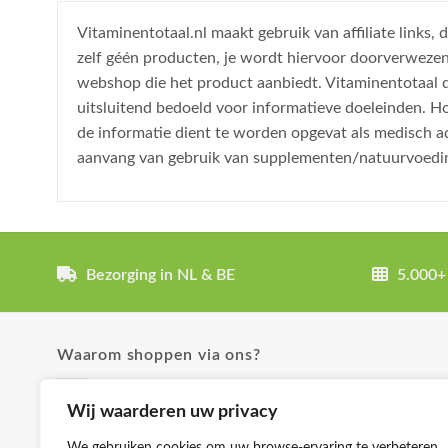
Vitaminentotaal.nl maakt gebruik van affiliate links
zelf géén producten, je wordt hiervoor doorverweze
webshop die het product aanbiedt. Vitaminentotaal do
uitsluitend bedoeld voor informatieve doeleinden. H
de informatie dient te worden opgevat als medisch a
aanvang van gebruik van supplementen/natuurvoedi
Bezorging in NL & BE
5.000+
Waarom shoppen via ons?
✓ Uitgebreide product omschrijvingen
Wij waarderen uw privacy
✓ Groot aanbod en lage prijzen