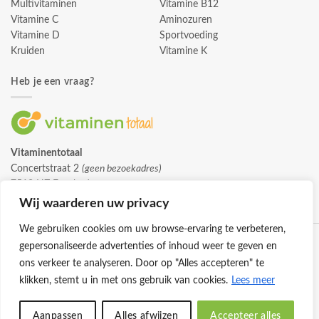
Multivitaminen
Vitamine B12
Vitamine C
Aminozuren
Vitamine D
Sportvoeding
Kruiden
Vitamine K
Heb je een vraag?
Vitaminentotaal
Concertstraat 2
(geen bezoekadres)
7512 HZ Enschede
info@vitaminentotaal.nl
Wij waarderen uw privacy
We gebruiken cookies om uw browse-ervaring te verbeteren,
gepersonaliseerde advertenties of inhoud weer te geven en
ons verkeer te analyseren. Door op "Alles accepteren" te
klikken, stemt u in met ons gebruik van cookies.
Lees meer
Klantenservice
Cookies
Privacybeleid
Disclaimer
Aanpassen
Alles afwijzen
Accepteer alles