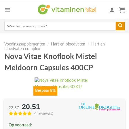
Skip
to
content
Zoeken
naar:
Voedingssupplementen
/
Hart en bloedvaten
/
Hart en
bloedvaten complex
Nova Vitae Knoflook Mistel
Meidoorn Capsules 400CP
Bespaar 8%
20,51
Oorspronkelijke
Huidige
22,37
prijs
prijs
4 review(s)
was:
is:
Op voorraad:
€22,37.
€20,51.