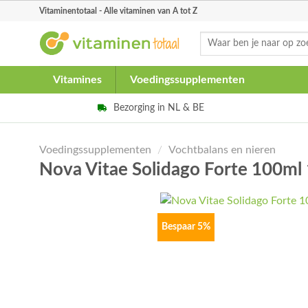
Skip
Vitaminentotaal - Alle vitaminen van A tot Z
to
Zoeken
content
naar:
Vitamines
Voedingssupplementen
Bezorging in NL & BE
Voedingssupplementen
/
Vochtbalans en nieren
Nova Vitae Solidago Forte 100m
Bespaar 5%