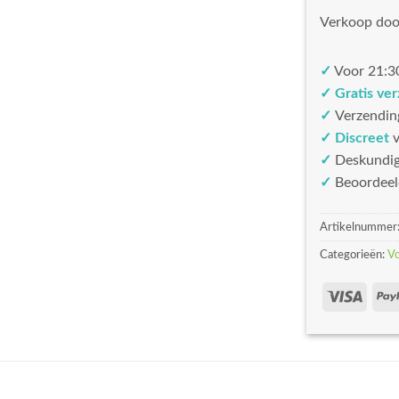
Verkoop doo
✓
Voor 21:30
✓ Gratis ve
✓
Verzendin
✓ Discreet
v
✓
Deskundi
✓
Beoordeel
Artikelnummer
Categorieën:
V