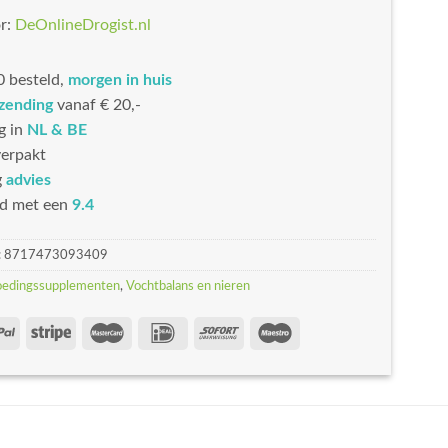
r:
DeOnlineDrogist.nl
 besteld,
morgen in huis
rzending
vanaf € 20,-
g in
NL & BE
erpakt
g
advies
d met een
9.4
:
8717473093409
oedingssupplementen
,
Vochtbalans en nieren