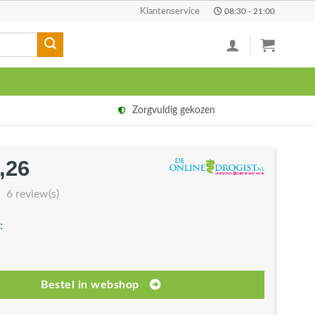
Klantenservice
08:30 - 21:00
Zorgvuldig gekozen
,26
rspronkelijke
Huidige
js
prijs
6 review(s)
s:
is:
:
1,82.
€11,26.
Bestel in webshop