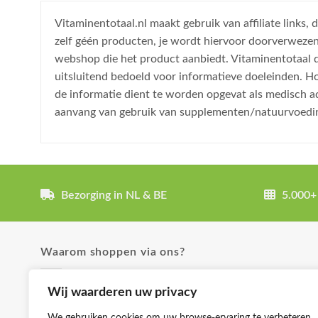
Vitaminentotaal.nl maakt gebruik van affiliate links
zelf géén producten, je wordt hiervoor doorverweze
webshop die het product aanbiedt. Vitaminentotaal do
uitsluitend bedoeld voor informatieve doeleinden. H
de informatie dient te worden opgevat als medisch a
aanvang van gebruik van supplementen/natuurvoedi
Bezorging in NL & BE
5.000+
Waarom shoppen via ons?
✓ Uitgebreide product omschrijvingen
Wij waarderen uw privacy
✓ Groot aanbod en lage prijzen