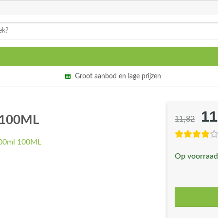
Groot aanbod en lage prijzen
11
Oo
l 100ML
11,82
pri
wa
Op voorraad
€1