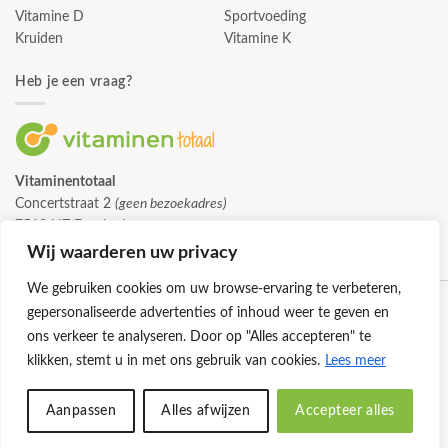
Vitamine D
Sportvoeding
Kruiden
Vitamine K
Heb je een vraag?
Vitaminentotaal
Concertstraat 2
(geen bezoekadres)
7512 HZ Enschede
info@vitaminentotaal.nl
Wij waarderen uw privacy
We gebruiken cookies om uw browse-ervaring te verbeteren,
gepersonaliseerde advertenties of inhoud weer te geven en
ons verkeer te analyseren. Door op "Alles accepteren" te
klikken, stemt u in met ons gebruik van cookies.
Lees meer
Klantenservice
Cookies
Privacybeleid
Disclaimer
Aanpassen
Alles afwijzen
Accepteer alles
© 2026 -
Vitaminentotaal.nl