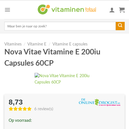
Skip
to
content
Zoeken
naar:
Vitamines
/
Vitamine E
/
Vitamine E capsules
Nova Vitae Vitamine E 200iu
Capsules 60CP
8,73
6 review(s)
Op voorraad: