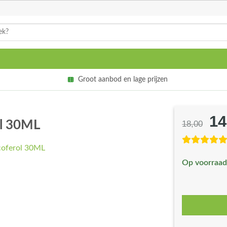
Groot aanbod en lage prijzen
14
Oo
ol 30ML
18,00
pri
wa
Op voorraad
€1