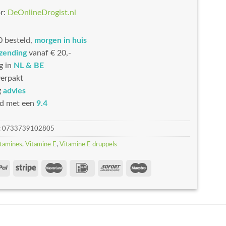
r:
DeOnlineDrogist.nl
 besteld,
morgen in huis
rzending
vanaf € 20,-
g in
NL & BE
erpakt
g
advies
d met een
9.4
:
0733739102805
tamines
,
Vitamine E
,
Vitamine E druppels