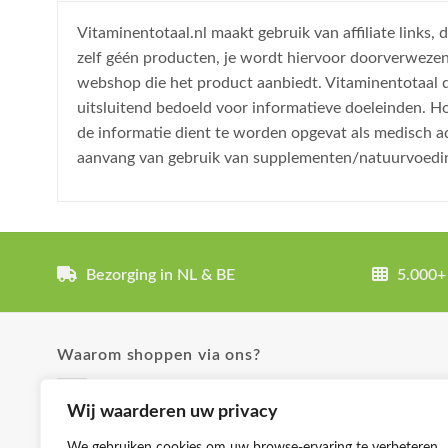
Vitaminentotaal.nl maakt gebruik van affiliate links
zelf géén producten, je wordt hiervoor doorverweze
webshop die het product aanbiedt. Vitaminentotaal do
uitsluitend bedoeld voor informatieve doeleinden. H
de informatie dient te worden opgevat als medisch a
aanvang van gebruik van supplementen/natuurvoedi
Bezorging in NL & BE
5.000+
Waarom shoppen via ons?
✓ Uitgebreide product omschrijvingen
Wij waarderen uw privacy
✓ Groot aanbod en lage prijzen