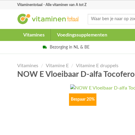
Skip
Vitaminentotaal - Alle vitaminen van A tot Z
to
Zoeken
content
naar:
Vitamines
Voedingssupplementen
Bezorging in NL & BE
Vitamines
/
Vitamine E
/
Vitamine E druppels
NOW E Vloeibaar D-alfa Tocofer
Bespaar 20%