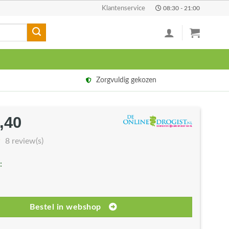
Klantenservice
08:30 - 21:00
Zorgvuldig gekozen
,40
rspronkelijke
Huidige
js
prijs
8 review(s)
s:
is:
:
8,00.
€14,40.
Bestel in webshop