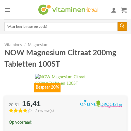
Skip
to
content
Zoeken
naar:
Vitamines
/
Magnesium
NOW Magnesium Citraat 200mg
Tabletten 100ST
Bespaar 20%
16,41
Oorspronkelijke
Huidige
20,51
prijs
prijs
2 review(s)
was:
is:
Op voorraad:
€20,51.
€16,41.