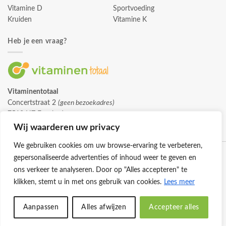
Vitamine D
Sportvoeding
Kruiden
Vitamine K
Heb je een vraag?
Vitaminentotaal
Concertstraat 2
(geen bezoekadres)
7512 HZ Enschede
info@vitaminentotaal.nl
Wij waarderen uw privacy
We gebruiken cookies om uw browse-ervaring te verbeteren,
gepersonaliseerde advertenties of inhoud weer te geven en
ons verkeer te analyseren. Door op "Alles accepteren" te
klikken, stemt u in met ons gebruik van cookies.
Lees meer
Klantenservice
Cookies
Privacybeleid
Disclaimer
Aanpassen
Alles afwijzen
Accepteer alles
© 2026 -
Vitaminentotaal.nl